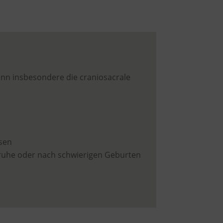
nn insbesondere die craniosacrale
sen
ruhe oder nach schwierigen Geburten