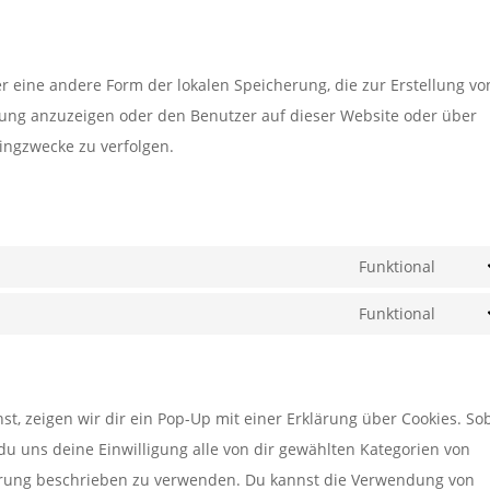
er eine andere Form der lokalen Speicherung, die zur Erstellung vo
ng anzuzeigen oder den Benutzer auf dieser Website oder über
ingzwecke zu verfolgen.
Funktional
Cons
to
Funktional
Cons
servi
to
word
servi
, zeigen wir dir ein Pop-Up mit einer Erklärung über Cookies. So
sonst
t du uns deine Einwilligung alle von dir gewählten Kategorien von
lärung beschrieben zu verwenden. Du kannst die Verwendung von