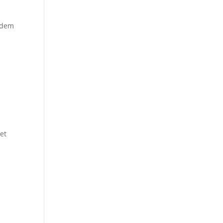
rdem
m
et