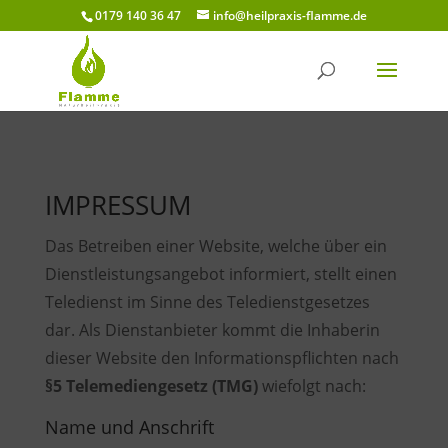
0179 140 36 47
info@heilpraxis-flamme.de
IMPRESSUM
Das Betreiben einer Website, welche über ein
Dienstleistungsangebot informiert, stellt einen
Teledienst im Sinne des Teledienstgesetzes
dar. Als Dienstanbieter kommt die Inhaberin
dieser Website den Informationspflichten nach
§5 Telemediengesetz (TMG)
wiefolgt nach:
Name und Anschrift