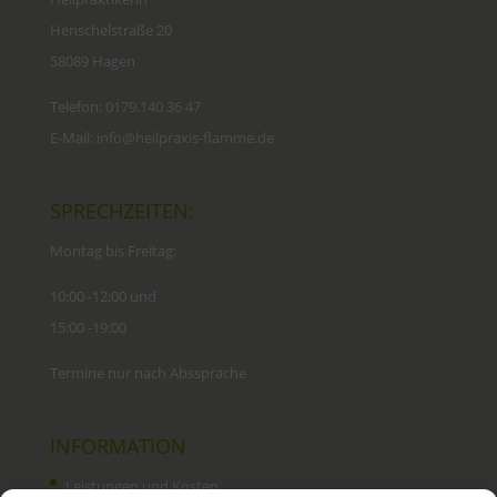
Henschelstraße 20
58089 Hagen
Telefon:
0179.140 36 47
E-Mail:
info@heilpraxis-flamme.de
SPRECHZEITEN:
Montag bis Freitag:
10:00 -12:00 und
15:00 -19:00
Termine nur nach Abssprache
INFORMATION
Leistungen und Kosten